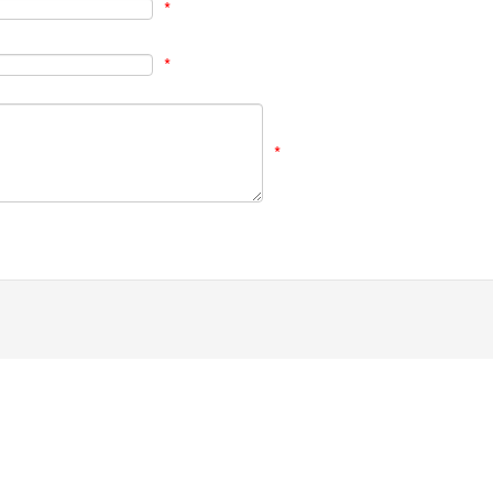
*
*
*