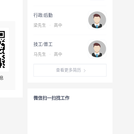
行政/后勤
梁先生
·
高中
技工/普工
马先生
·
高中
查看更多简历
息
微信扫一扫找工作