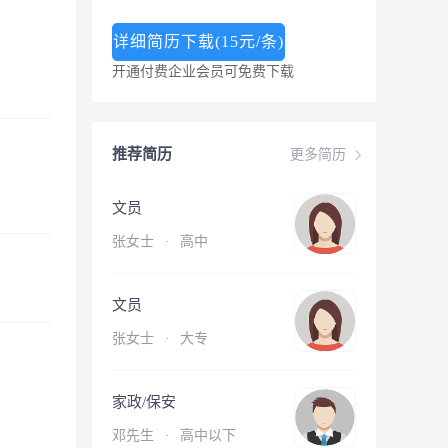
详细简历下载(15元/条)
开通付费企业会员可免费下载
推荐简历
更多简历
文员
张女士
·
高中
文员
张女士
·
大专
家政/保安
邓先生
·
高中以下